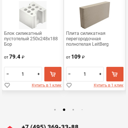
Распродажа
Блок силикатный
Плита силикатная
пустотелый 250x248x188
перегородочная
Бор
полнотелая LeitBerg
498х248х80
79.4
109
от
₽
от
₽
–
+
–
+
Купить в 1 клик
Купить в 1 клик
+7 (495) 369-33-88