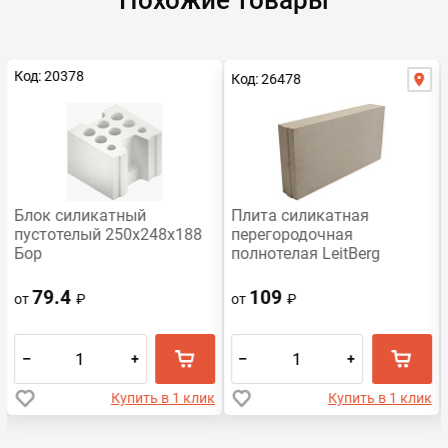
Похожие товары
Код: 20378
Код: 26478
Распродажа
Блок силикатный
Плита силикатная
пустотелый 250x248x188
перегородочная
Бор
полнотелая LeitBerg
498х248х80
79.4
109
от
₽
от
₽
–
+
–
+
Купить в 1 клик
Купить в 1 клик