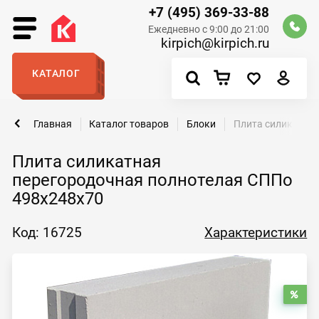
+7 (495) 369-33-88
Ежедневно с 9:00 до 21:00
kirpich@kirpich.ru
КАТАЛОГ
Главная
Каталог товаров
Блоки
Плита силикатная
Плита силикатная
перегородочная полнотелая СППо
498х248х70
Код: 16725
Характеристики
Рас