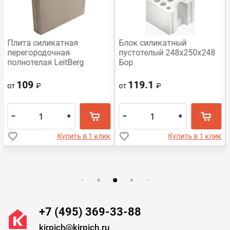
Плита силикатная
Блок силикатный
перегородочная
пустотелый 248x250x248
полнотелая LeitBerg
Бор
498х248х80
109
119.1
от
₽
от
₽
–
+
–
+
Купить в 1 клик
Купить в 1 клик
+7 (495) 369-33-88
kirpich@kirpich.ru