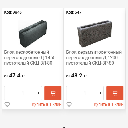
Код: 9846
Код: 547
Блок пескобетонный
Блок керамзитобетонный
перегородочные Д 1450
перегородочный Д 1200
пустотелый СКЦ 3Л-80
пустотелый СКЦ-3Р-80
390x188x80
390х188х80 HONIK
47.4
48.2
от
₽
от
₽
–
+
–
+
Купить в 1 клик
Купить в 1 клик