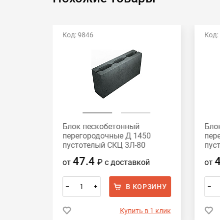
Код: 9846
Код:
Блок пескобетонный
Бло
нотелые
перегородочные Д 1450
пер
120
пустотелый СКЦ 3Л-80
пус
390x188x80
390
47.4
ой
от
₽
с доставкой
от
ОРЗИНУ
В КОРЗИНУ
–
+
–
 в 1 клик
Купить в 1 клик