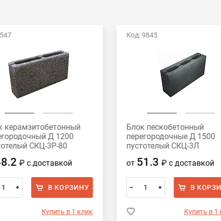
 547
Код: 9845
к керамзитобетонный
Блок пескобетонный
егородочный Д 1200
перегородочные Д 1500
тотелый СКЦ-3Р-80
пустотелый СКЦ-3Л
х188х80 HONIK
390x188x90
48.2
51.3
₽
с доставкой
от
₽
с доставкой
В КОРЗИНУ
В КОРЗ
+
–
+
Купить в 1 клик
Купить в 1