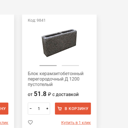
Код: 9841
Код: 117
Блок керамзитобетонный
Блок к
перегородочный Д 1200
перегор
пустотелый
полноте
СКЦ-3Р390х188х90 HONIK
390х188
51.8
56
от
₽
с доставкой
от
ИНУ
В КОРЗИНУ
–
+
–
 клик
Купить в 1 клик