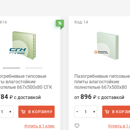
 614
Код: 14
Распродажа
огребневые гипсовые
Пазогребневые гипсовые
ты влагостойкие
плиты влагостойкие
тотелые 667x500x80 СГК
полнотелые 667x500x80
Пешеланский гипсовый
784
896
₽
с доставкой
от
₽
с доставкой
завод
В КОРЗИНУ
В КОРЗ
+
–
+
Купить в 1 клик
Купить в 1