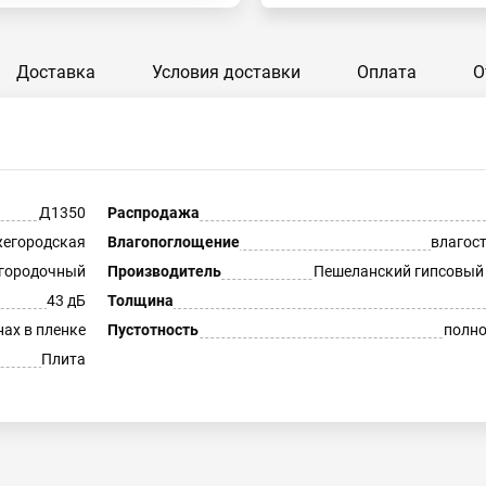
Доставка
Условия доставки
Оплата
О
Д1350
Распродажа
егородская
Влагопоглощение
влагос
городочный
Производитель
Пешеланский гипсовый
43 дБ
Толщина
нах в пленке
Пустотность
полн
Плита