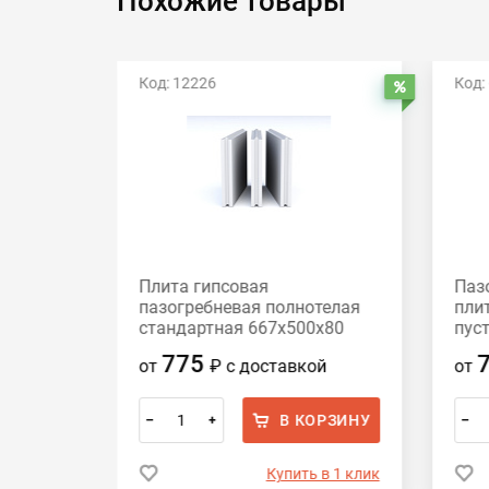
Похожие товары
Код: 12226
Код:
годня
Распродажа
Распродажа
овые
Плита гипсовая
Паз
пазогребневая полнотелая
пли
80 СГК
стандартная 667х500х80
пус
Гипсобетон
775
ой
от
₽
с доставкой
от
ОРЗИНУ
В КОРЗИНУ
–
+
–
 в 1 клик
Купить в 1 клик