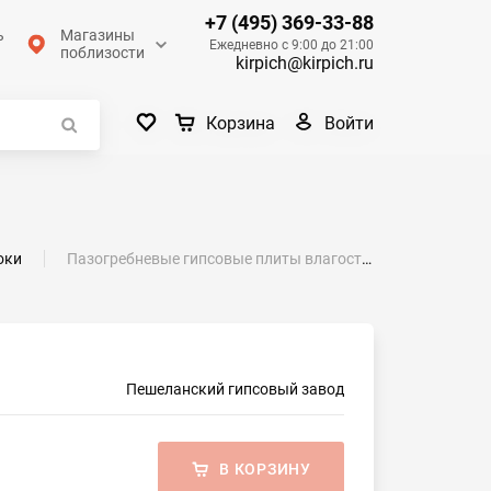
+7 (495) 369-33-88
ь
Магазины
Ежедневно с 9:00 до 21:00
поблизости
kirpich@kirpich.ru
Войти
Корзина
оки
Пазогребневые гипсовые плиты влагостойкие полнотелые 667x500x100 Пешеланский гипсовый завод
Пешеланский гипсовый завод
В КОРЗИНУ