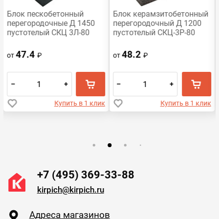
Блок пескобетонный
Блок керамзитобетонный
перегородочные Д 1450
перегородочный Д 1200
пустотелый СКЦ 3Л-80
пустотелый СКЦ-3Р-80
390x188x80
390х188х80 HONIK
47.4
48.2
от
₽
от
₽
–
+
–
+
Купить в 1 клик
Купить в 1 клик
+7 (495) 369-33-88
kirpich@kirpich.ru
Адреса магазинов