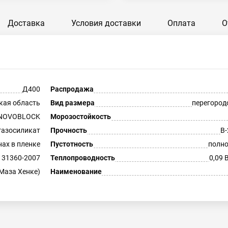
Доставка
Условия доставки
Оплата
О
Д400
Распродажа
кая область
Вид размера
перегоро
NOVOBLOCK
Морозостойкость
газосиликат
Прочность
В-
нах в пленке
Пустотность
полн
 31360-2007
Теплопроводность
0,09 
Маза Хенке)
Наименование