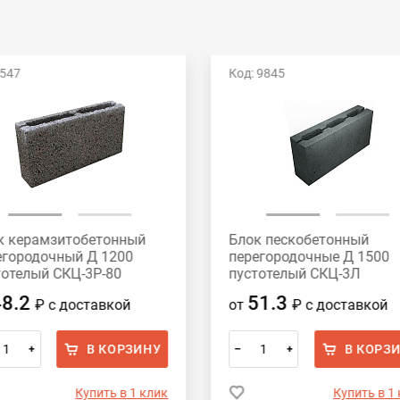
 547
Код: 9845
к керамзитобетонный
Блок пескобетонный
егородочный Д 1200
перегородочные Д 1500
тотелый СКЦ-3Р-80
пустотелый СКЦ-3Л
х188х80 HONIK
390x188x90
48.2
51.3
₽
с доставкой
от
₽
с доставкой
В КОРЗИНУ
В КОРЗ
+
–
+
Купить в 1 клик
Купить в 1