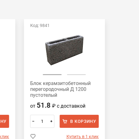
Код: 9841
Код: 117
Блок керамзитобетонный
Блок к
перегородочный Д 1200
перегор
пустотелый
полноте
СКЦ-3Р390х188х90 HONIK
390х188
51.8
56
от
₽
с доставкой
от
ИНУ
В КОРЗИНУ
–
+
–
 клик
Купить в 1 клик