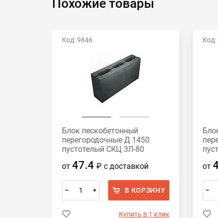
Похожие товары
Код: 9846
Код:
Блок пескобетонный
Бло
нотелые
перегородочные Д 1450
пер
120
пустотелый СКЦ 3Л-80
пус
390x188x80
390
47.4
ой
от
₽
с доставкой
от
ОРЗИНУ
В КОРЗИНУ
–
+
–
 в 1 клик
Купить в 1 клик