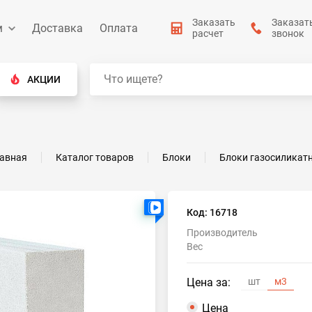
Заказать
Заказат
м
Доставка
Оплата
расчет
звонок
АКЦИИ
лавная
Каталог товаров
Блоки
Блоки газосиликат
Есть видео
Код: 16718
Производитель
Вес
Цена за:
шт
м3
Цена