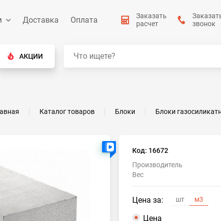
Заказать
Заказат
м
Доставка
Оплата
расчет
звонок
АКЦИИ
лавная
Каталог товаров
Блоки
Блоки газосиликат
Есть видео
Код: 16672
Производитель
Вес
Цена за:
шт
м3
Цена