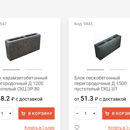
 547
Код: 9845
к керамзитобетонный
Блок пескобетонный
егородочный Д 1200
перегородочные Д 1500
тотелый СКЦ-3Р-80
пустотелый СКЦ-3Л
х188х80 HONIK
390x188x90
48.2
51.3
₽
с доставкой
от
₽
с доставкой
В КОРЗИНУ
В КОРЗ
+
–
+
Купить в 1 клик
Купить в 1