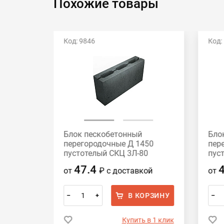
Похожие товары
Код: 9846
Код:
Блок пескобетонный
Бло
нотелые
перегородочные Д 1450
пер
120
пустотелый СКЦ 3Л-80
пус
390x188x80
390
47.4
ой
от
₽
с доставкой
от
ОРЗИНУ
В КОРЗИНУ
–
+
–
 в 1 клик
Купить в 1 клик