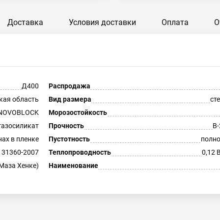
Доставка
Условия доставки
Оплата
О
Д400
Распродажа
кая область
Вид размера
ст
NOVOBLOCK
Морозостойкость
газосиликат
Прочность
В-
нах в пленке
Пустотность
полн
 31360-2007
Теплопроводность
0,12 
Маза Хенке)
Наименование