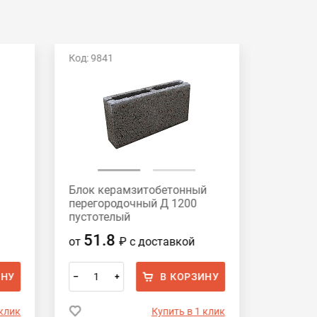
Код: 9841
Код: 117
Блок керамзитобетонный
Блок к
перегородочный Д 1200
перегор
пустотелый
полноте
СКЦ-3Р390х188х90 HONIK
390х188
51.8
56
от
₽
с доставкой
от
ИНУ
В КОРЗИНУ
–
+
–
 клик
Купить в 1 клик