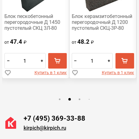
Блок пескобетонный
Блок керамзитобетонный
перегородочные Д 1450
перегородочный Д 1200
пустотелый СКЦ 3Л-80
пустотелый СКЦ-3Р-80
390x188x80
390х188х80 HONIK
47.4
48.2
от
₽
от
₽
–
+
–
+
Купить в 1 клик
Купить в 1 клик
+7 (495) 369-33-88
kirpich@kirpich.ru