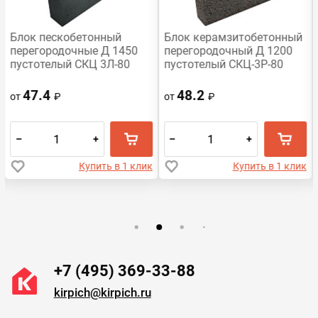
Блок пескобетонный
Блок керамзитобетонный
перегородочные Д 1450
перегородочный Д 1200
пустотелый СКЦ 3Л-80
пустотелый СКЦ-3Р-80
390x188x80
390х188х80 HONIK
47.4
48.2
от
₽
от
₽
–
+
–
+
Купить в 1 клик
Купить в 1 клик
+7 (495) 369-33-88
kirpich@kirpich.ru