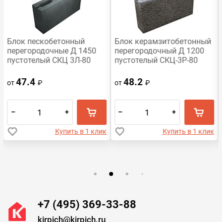
Блок пескобетонный
Блок керамзитобетонный
перегородочные Д 1450
перегородочный Д 1200
пустотелый СКЦ 3Л-80
пустотелый СКЦ-3Р-80
390x188x80
390х188х80 HONIK
47.4
48.2
от
₽
от
₽
–
+
–
+
Купить в 1 клик
Купить в 1 клик
+7 (495) 369-33-88
kirpich@kirpich.ru