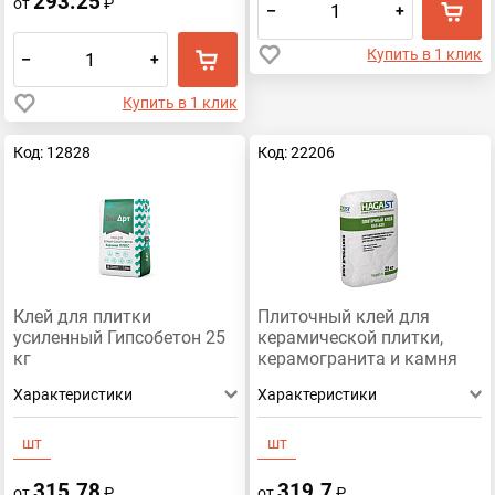
293.25
от
₽
–
+
Купить в 1 клик
–
+
Купить в 1 клик
Код: 12828
Код: 22206
Клей для плитки
Плиточный клей для
усиленный Гипсобетон 25
керамической плитки,
кг
керамогранита и камня
HAGAST KAS-530 Зимний
Характеристики
Характеристики
(25 кг)
шт
шт
315.78
319.7
от
₽
от
₽