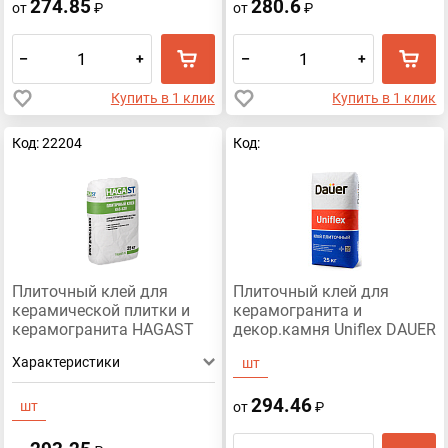
274.85
280.6
от
₽
от
₽
–
+
–
+
Купить в 1 клик
Купить в 1 клик
Код: 22204
Код:
Плиточный клей для
Плиточный клей для
керамической плитки и
керамогранита и
керамогранита HAGAST
декор.камня Uniflex DAUER
KAS-520, Зимний 25кг
25 кг
Характеристики
шт
294.46
шт
от
₽