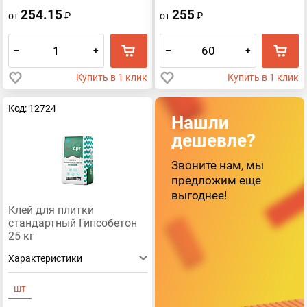
254.15
255
от
₽
от
₽
–
+
–
+
Купить в 1 клик
Купить в 1 клик
Код: 12724
Нашли
дешевле?
Звоните нам, мы
предложим еще
выгоднее!
Клей для плитки
стандартный Гипсобетон
25 кг
Характеристики
шт