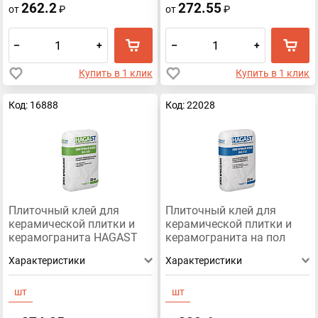
262.2
272.55
от
₽
от
₽
–
+
–
+
Купить в 1 клик
Купить в 1 клик
Код: 16888
Код: 22028
Плиточный клей для
Плиточный клей для
керамической плитки и
керамической плитки и
керамогранита HAGAST
керамогранита на пол
KAS-520, 25кг
HAGAST KAS-512 (25кг)
Характеристики
Характеристики
Зимний продукт
шт
шт