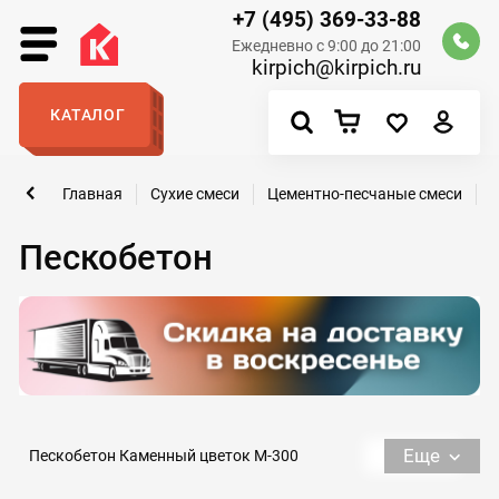
+7 (495) 369-33-88
Ежедневно с 9:00 до 21:00
kirpich@kirpich.ru
КАТАЛОГ
Главная
Сухие смеси
Цементно-песчаные смеси
П
Пескобетон
Еще
Пескобетон Каменный цветок М-300
Пескобетон М-300 в мешках по 50 кг
М-150