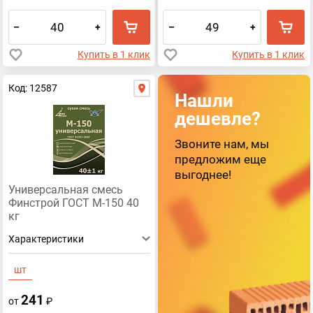
–
+
–
+
Купить в 1 клик
Купить в 1 клик
Код: 12587
Нашли
дешевле?
Звоните нам, мы
предложим еще
выгоднее!
Универсальная смесь
Финстрой ГОСТ М-150 40
кг
Характеристики
шт
241
от
₽