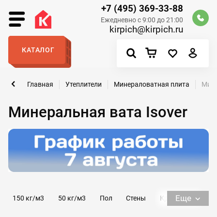
+7 (495) 369-33-88
Ежедневно с 9:00 до 21:00
kirpich@kirpich.ru
КАТАЛОГ
Главная
Утеплители
Минераловатная плита
Мине
Минеральная вата Isover
Еще
150 кг/м3
50 кг/м3
Пол
Стены
Кровля
Фасад
Knauf
Isover
Rockwool
Технониколь