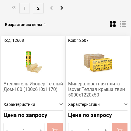
Теплоизоляция
Звукоизоляция
150 мм
120 мм
1
2
100 мм
80 мм
50 мм
Возрастанию цены
Код: 12608
Код: 12607
Утеплитель Изовер Теплый
Минераловатная плита
Дом-100 (100х610х1170)
Isover Тёплая крыша твин
5000х1220х50
Характеристики
Характеристики
Цена по запросу
Цена по запросу
–
+
–
+