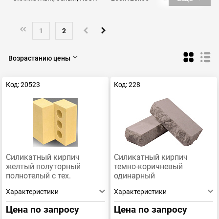
м200
м150
Рустированный
Цветной
Полнотелый
Коричневый
Белый
Полуторный
1
2
Желтый
Одинарный
Возрастанию цены
Код: 20523
Код: 228
Силикатный кирпич
Силикатный кирпич
желтый полуторный
темно-коричневый
полнотелый с тех.
одинарный
пустотами Бор
рустированный угол КЗСК
Характеристики
Характеристики
Цена по запросу
Цена по запросу