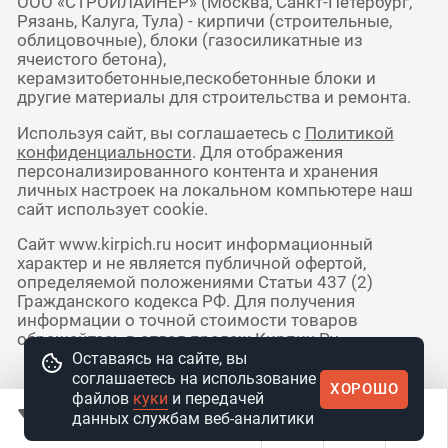
ООО «СТРОЙЛАЙНЕР» (Москва, Санкт-Петербург,
Рязань, Калуга, Тула) - кирпичи (строительные,
облицовочные), блоки (газосиликатные из
ячеистого бетона),
керамзитобетонные,пескобетонные блоки и
другие материалы для строительства и ремонта.
Используя сайт, вы соглашаетесь с
Политикой
конфиденциальности
. Для отображения
персонализированного контента и хранения
личных настроек на локальном компьютере наш
сайт использует cookie.
Сайт www.kirpich.ru носит информационный
характер и не является публичной офертой,
определяемой положениями Статьи 437 (2)
Гражданского кодекса РФ. Для получения
информации о точной стоимости товаров
обращайтесь в отдел продаж Кирпич Ру.
Оставаясь на сайте, вы
соглашаетесь на использование
ХОРОШО
© 2010 - 2026 Интернет-магазин
файлов
куки
и передачей
стройматериалов КирпичРУ
данных службам веб-аналитики
ФИЛЬТР