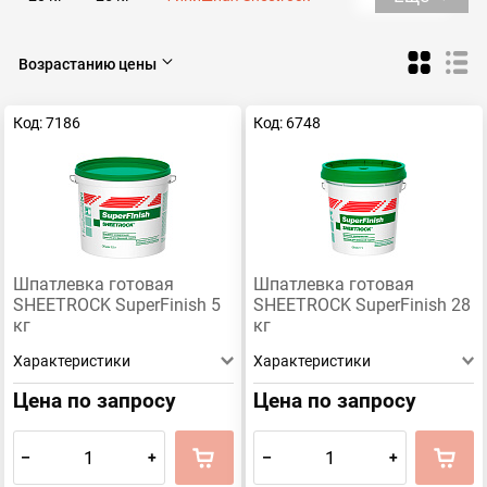
Финишная Knauf
цементная
Финишная полимерная
Старатели
Sheetrock
Возрастанию цены
Гипсовые
Knauf Ротбанд
Фасадная
Фуген
Код: 7186
Код: 6748
Knauf
Финишная
Weber-Vetonit
Шпатлевка готовая
Шпатлевка готовая
SHEETROCK SuperFinish 5
SHEETROCK SuperFinish 28
кг
кг
Характеристики
Характеристики
Цена по запросу
Цена по запросу
–
+
–
+