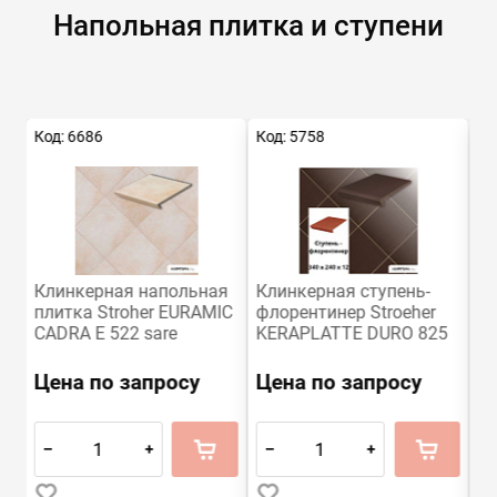
Напольная плитка и ступени
Код: 6686
Код: 5758
Ко
я
Клинкерная напольная
Клинкерная ступень-
К
плитка Stroher EURAMIC
флорентинер Stroeher
пл
CADRA E 522 sare
KERAPLATTE DURO 825
K
294х294х8
sherry, 340х240х12
sh
Цена по запросу
Цена по запросу
Ц
–
+
–
+
–