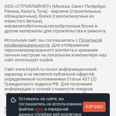
ООО «СТРОЙЛАЙНЕР» (Москва, Санкт-Петербург,
Рязань, Калуга, Тула) - кирпичи (строительные,
облицовочные), блоки (газосиликатные из
ячеистого бетона),
керамзитобетонные,пескобетонные блоки и
другие материалы для строительства и ремонта.
Используя сайт, вы соглашаетесь с
Политикой
конфиденциальности
. Для отображения
персонализированного контента и хранения
личных настроек на локальном компьютере наш
сайт использует cookie.
Сайт www.kirpich.ru носит информационный
характер и не является публичной офертой,
определяемой положениями Статьи 437 (2)
Гражданского кодекса РФ. Для получения
информации о точной стоимости товаров
обращайтесь в отдел продаж Кирпич Ру.
Оставаясь на сайте, вы
соглашаетесь на использование
ХОРОШО
© 2010 - 2026 Интернет-магазин
файлов
куки
и передачей
стройматериалов КирпичРУ
данных службам веб-аналитики