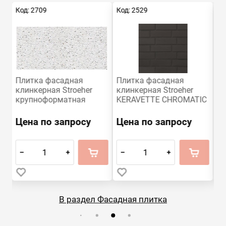
Код: 2709
Код: 2529
Ко
Плитка фасадная
Плитка фасадная
П
клинкерная Stroeher
клинкерная Stroeher
кл
крупноформатная
KERAVETTE CHROMATIC
K
EURAMIC MULTI E 824
и FLAME 330 DF8
и 
delta гладкая
ngraphit гладкая
of
Цена по запросу
Цена по запросу
Ц
глазурованная
неглазурованная,
не
240х115х8
240x52x8
2
–
+
–
+
–
В раздел Фасадная плитка