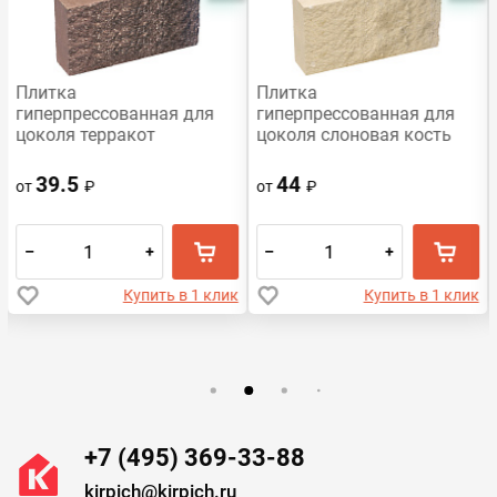
Плитка
Плитка
гиперпрессованная для
гиперпрессованная для
цоколя терракот
цоколя слоновая кость
рустированная
рустированная
250х120х30
250х120х30
39.5
44
от
₽
от
₽
–
+
–
+
Купить в 1 клик
Купить в 1 клик
+7 (495) 369-33-88
kirpich@kirpich.ru