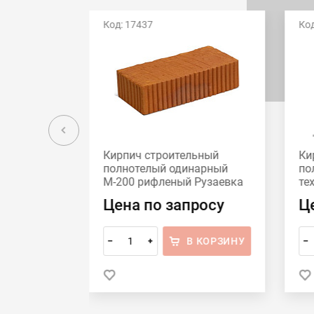
Код: 17437
Код
ьный
Кирпич строительный
Ки
нарный
полнотелый одинарный
по
Рузаевка
М-200 рифленый Рузаевка
те
М-
росу
Цена по запросу
Ц
 КОРЗИНУ
В КОРЗИНУ
–
+
–