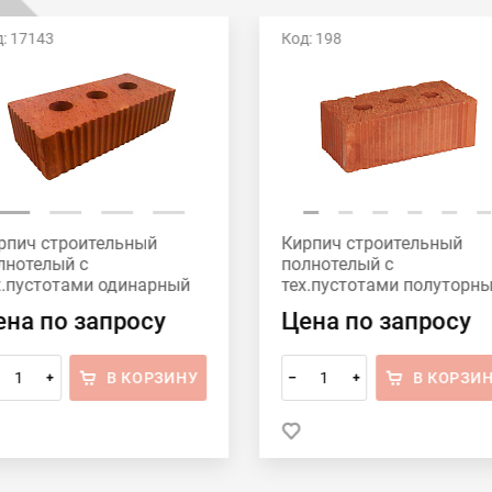
: 17143
Код: 198
рпич строительный
Кирпич строительный
лнотелый с
полнотелый с
х.пустотами одинарный
тех.пустотами полуторн
175 рифленый Рузаевка
М-150 рифленый Рузаевк
ена по запросу
Цена по запросу
В КОРЗИНУ
В КОРЗИ
+
–
+