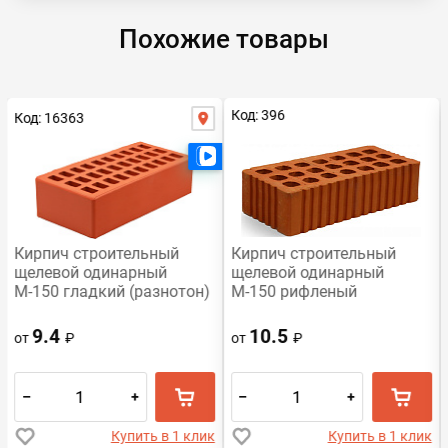
Похожие товары
Код: 396
Код: 16363
Есть видео
Есть видео
Кирпич строительный
Кирпич строительный
щелевой одинарный
щелевой одинарный
М-150 гладкий (разнотон)
М-150 рифленый
Воротынский
Михневская керамика
9.4
10.5
от
₽
от
₽
–
+
–
+
Купить в 1 клик
Купить в 1 клик