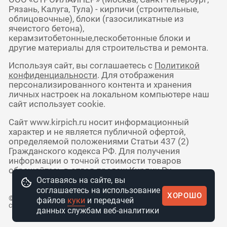
Рязань, Калуга, Тула) - кирпичи (строительные,
облицовочные), блоки (газосиликатные из
ячеистого бетона),
керамзитобетонные,пескобетонные блоки и
другие материалы для строительства и ремонта.
Используя сайт, вы соглашаетесь с
Политикой
конфиденциальности
. Для отображения
персонализированного контента и хранения
личных настроек на локальном компьютере наш
сайт использует cookie.
Сайт www.kirpich.ru носит информационный
характер и не является публичной офертой,
определяемой положениями Статьи 437 (2)
Гражданского кодекса РФ. Для получения
информации о точной стоимости товаров
обращайтесь в отдел продаж Кирпич Ру.
Оставаясь на сайте, вы
соглашаетесь на использование
ХОРОШО
© 2010 - 2026 Интернет-магазин
файлов
куки
и передачей
стройматериалов КирпичРУ
данных службам веб-аналитики