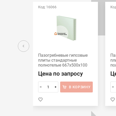
Код: 16066
Код
ипсовые
Пазогребневые гипсовые
Па
кие
плиты стандартные
пл
500x80
полнотелые 667x500x100
по
псовый
Пешеланский гипсовый
Пе
Цена по запросу
Ц
авкой
завод
за
 КОРЗИНУ
В КОРЗИНУ
–
+
–
ить в 1 клик