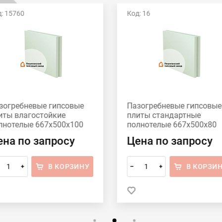
: 15760
Код: 16
зогребневые гипсовые
Пазогребневые гипсовые
иты влагостойкие
плиты стандартные
лнотелые 667x500x100
полнотелые 667x500x80
шеланский гипсовый
Пешеланский гипсовый
ена по запросу
Цена по запросу
вод
завод
В КОРЗИНУ
В КОРЗИ
+
–
+