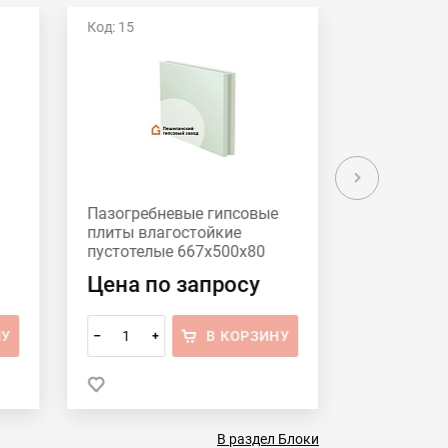
Код: 15
Код: 12
Пазогребневые гипсовые
Пазогребн
плиты влагостойкие
плиты ста
пустотелые 667x500x80
пустотелы
Пешеланский гипсовый
Пешеланск
Цена по запросу
Цена по
завод
завод
НУ
В КОРЗИНУ
–
+
–
+
В раздел Блоки