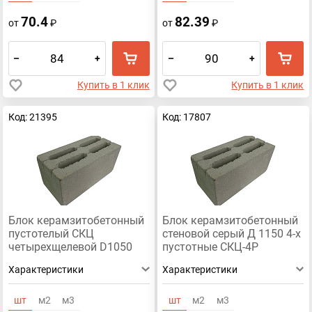
70.4
82.39
от
₽
от
₽
–
+
–
+
Купить в 1 клик
Купить в 1 клик
Код: 21395
Код: 17807
Блок керамзитобетонный
Блок керамзитобетонный
пустотелый СКЦ
стеновой серый Д 1150 4-х
четырехщелевой D1050
пустотные СКЦ-4Р
390х190х188
390x188x190
Характеристики
Характеристики
шт
м2
м3
шт
м2
м3