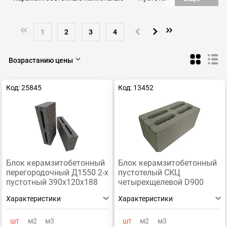
М-150
М-100
HONIK
Рифей
М-75
М-50
М-35
390х190х188
1
2
3
4
Керамзитобетонные блоки 190 190 390
Возрастанию цены
Двухпустотные
Полнотелые стеновые
Стеновые
Перегородочные
Код: 25845
Код: 13452
Блок керамзитобетонный
Блок керамзитобетонный
перегородочный Д1550 2-х
пустотелый СКЦ
пустотный 390x120х188
четырехщелевой D900
390х190х188
Характеристики
Характеристики
шт
м2
м3
шт
м2
м3