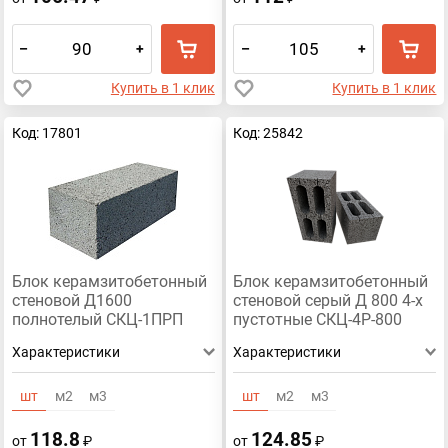
–
+
–
+
Купить в 1 клик
Купить в 1 клик
Код: 17801
Код: 25842
Блок керамзитобетонный
Блок керамзитобетонный
стеновой Д1600
стеновой серый Д 800 4-х
полнотелый СКЦ-1ПРП
пустотные СКЦ-4Р-800
390x188x190
390x188x190
Характеристики
Характеристики
шт
м2
м3
шт
м2
м3
118.8
124.85
от
₽
от
₽