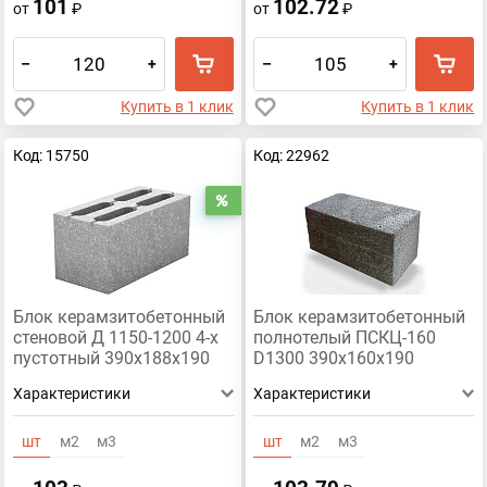
101
102.72
от
₽
от
₽
–
+
–
+
Купить в 1 клик
Купить в 1 клик
Код: 15750
Код: 22962
Распродажа
Блок керамзитобетонный
Блок керамзитобетонный
стеновой Д 1150-1200 4-х
полнотелый ПСКЦ-160
пустотный 390х188х190
D1300 390х160х190
Характеристики
Характеристики
шт
м2
м3
шт
м2
м3