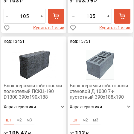
103
103.79
от
₽
от
₽
–
+
–
+
Купить в 1 клик
Купить в 1 клик
Код: 13451
Код: 15751
Блок керамзитобетонный
Блок керамзитобетонный
полнотелый ПСКЦ-190
стеновой Д 1000 7-и
D1300 390х190х188
пустотный 390х188х190
Характеристики
Характеристики
шт
м2
м3
шт
м2
м3
106.47
112
от
₽
от
₽