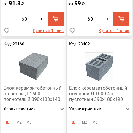
91.3
99
от
₽
от
₽
–
+
–
+
Купить в 1 клик
Купить в 1 клик
Код: 20160
Код: 23402
Блок керамзитобетонный
Блок керамзитобетонный
стеновой Д 1600
стеновой Д 1000 4-х
полнотелый 390х188х140
пустотный 390х188х190
Характеристики
Характеристики
шт
м2
м3
шт
м2
м3