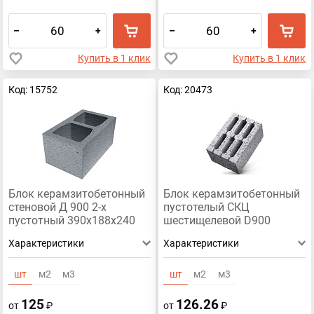
–
+
–
+
Купить в 1 клик
Купить в 1 клик
Код: 15752
Код: 20473
Блок керамзитобетонный
Блок керамзитобетонный
стеновой Д 900 2-х
пустотелый СКЦ
пустотный 390х188х240
шестищелевой D900
390х290х188
Характеристики
Характеристики
шт
м2
м3
шт
м2
м3
125
126.26
от
₽
от
₽