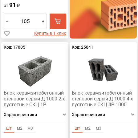
91
от
₽
–
+
Купить в 1 клик
Код: 17805
Код: 25841
Блок керамзитобетонный
Блок керамзитобетонный
стеновой серый Д 1000 2-х
стеновой серый Д 1000 4-х
пустотные СКЦ-1Р
пустотные СКЦ-4Р-1000
390x188x190
390x188x190
Характеристики
Характеристики
шт
м2
м3
шт
м2
м3