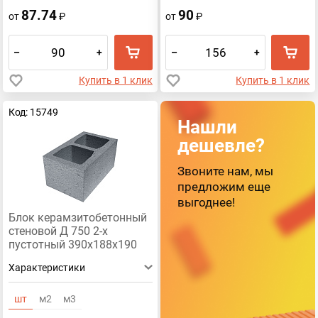
87.74
90
от
₽
от
₽
–
+
–
+
Купить в 1 клик
Купить в 1 клик
Код: 15749
Нашли
дешевле?
Звоните нам, мы
предложим еще
выгоднее!
Блок керамзитобетонный
стеновой Д 750 2-х
пустотный 390х188х190
Характеристики
шт
м2
м3