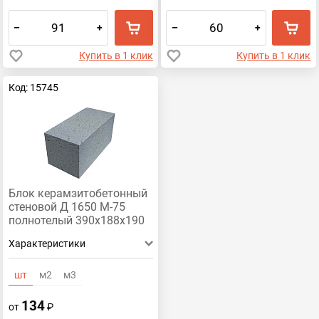
–
+
–
+
Купить в 1 клик
Купить в 1 клик
Код: 15745
Блок керамзитобетонный
стеновой Д 1650 М-75
полнотелый 390х188х190
Характеристики
шт
м2
м3
134
от
₽