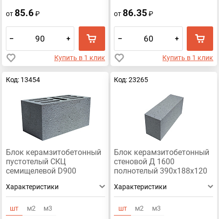
85.6
86.35
от
₽
от
₽
–
+
–
+
Купить в 1 клик
Купить в 1 клик
Код: 13454
Код: 23265
Блок керамзитобетонный
Блок керамзитобетонный
пустотелый СКЦ
стеновой Д 1600
семищелевой D900
полнотелый 390х188х120
390х190х188
Характеристики
Характеристики
шт
м2
м3
шт
м2
м3