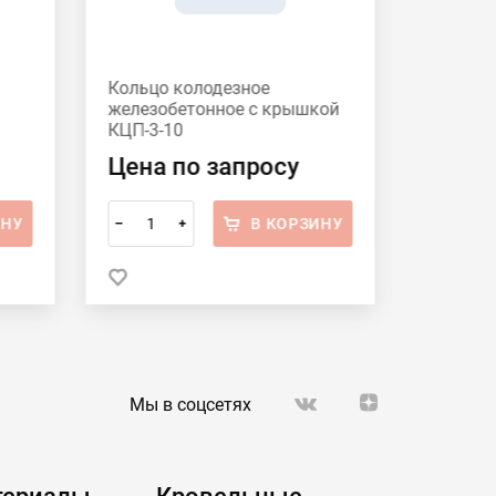
Кольцо колодезное
Люк чуг
железобетонное c крышкой
КЦП-3-10
Цена по запросу
Цена 
ИНУ
В КОРЗИНУ
–
+
–
Мы в соцсетях