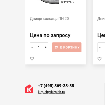
олодца
Днище колодца ПН 20
Дни
у
Цена по запросу
Це
ОРЗИНУ
В КОРЗИНУ
–
+
–
+7 (495) 369-33-88
kirpich@kirpich.ru