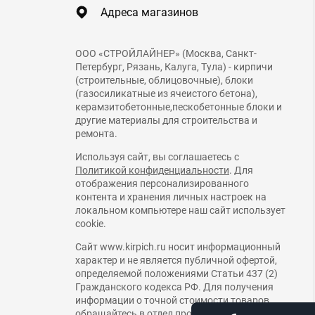
Адреса магазинов
ООО «СТРОЙЛАЙНЕР» (Москва, Санкт-
Петербург, Рязань, Калуга, Тула) - кирпичи
(строительные, облицовочные), блоки
(газосиликатные из ячеистого бетона),
керамзитобетонные,пескобетонные блоки и
другие материалы для строительства и
ремонта.
Используя сайт, вы соглашаетесь с
Политикой конфиденциальности
. Для
отображения персонализированного
контента и хранения личных настроек на
локальном компьютере наш сайт использует
cookie.
Сайт www.kirpich.ru носит информационный
характер и не является публичной офертой,
определяемой положениями Статьи 437 (2)
Гражданского кодекса РФ. Для получения
информации о точной стоимости товаров
обращайтесь в отдел продаж Кирпич Ру.