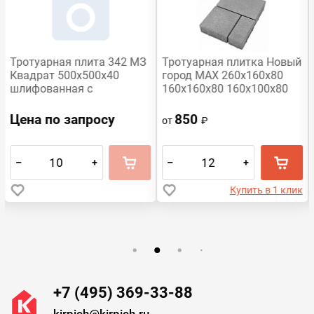
Тротуарная плита 342 МЗ
Тротуарная плитка Новый
Квадрат 500x500х40
город MAX 260х160х80
шлифованная с
160х160х80 160х100х80
мраморной крошкой
мм серый
Красный
Цена по запросу
850
от
₽
–
+
–
+
Купить в 1 клик
+7 (495) 369-33-88