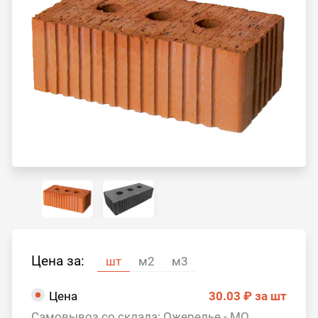
Цена за:
шт
м2
м3
Цена
30.03 ₽
за шт
Самовывоз со склада: Ожерелье - МО