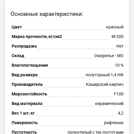
Основные характеристики:
Цвет
красный
Марка прочности, кг/см2
М-200
Распродажа
Нет
Склад
Ожерелье - МО
Влагопоглощение
10 %
Вид размера
полуторный 1,4 НФ
Производитель
Каширский кирпич
Морозостойкость
F100
Вид материала
керамический
Вес 1 шт, кг
4,2
Поверхность
рифленая
Пустотность
полнотелый с тех.пустотами