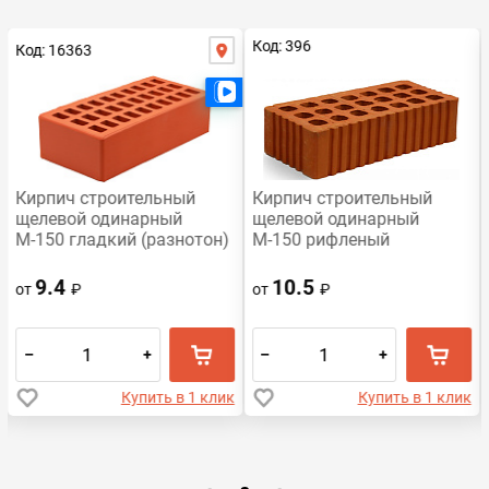
Код: 396
Код: 16363
Есть видео
Есть видео
Кирпич строительный
Кирпич строительный
щелевой одинарный
щелевой одинарный
М-150 гладкий (разнотон)
М-150 рифленый
Воротынский
Михневская керамика
9.4
10.5
от
₽
от
₽
–
+
–
+
Купить в 1 клик
Купить в 1 клик