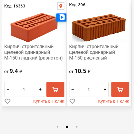
Код: 396
Код: 16363
Есть видео
Есть видео
Кирпич строительный
Кирпич строительный
щелевой одинарный
щелевой одинарный
М-150 гладкий (разнотон)
М-150 рифленый
Воротынский
Михневская керамика
9.4
10.5
от
₽
от
₽
–
+
–
+
Купить в 1 клик
Купить в 1 клик