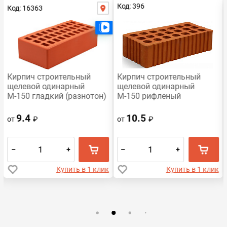
Код: 396
Код: 16363
Есть видео
Есть видео
Кирпич строительный
Кирпич строительный
щелевой одинарный
щелевой одинарный
М-150 гладкий (разнотон)
М-150 рифленый
Воротынский
Михневская керамика
9.4
10.5
от
₽
от
₽
–
+
–
+
Купить в 1 клик
Купить в 1 клик