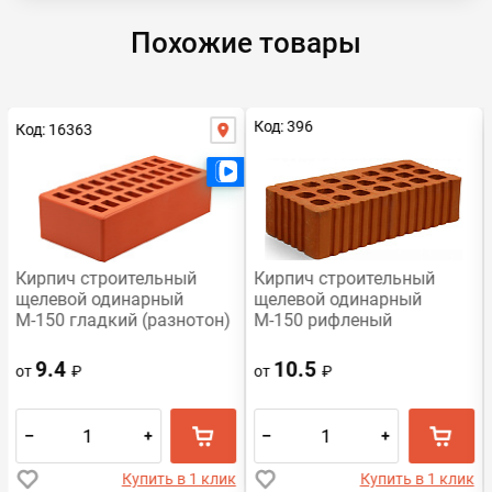
Похожие товары
Код: 396
Код: 16363
Есть видео
Есть видео
Кирпич строительный
Кирпич строительный
щелевой одинарный
щелевой одинарный
М-150 гладкий (разнотон)
М-150 рифленый
Воротынский
Михневская керамика
9.4
10.5
от
₽
от
₽
–
+
–
+
Купить в 1 клик
Купить в 1 клик