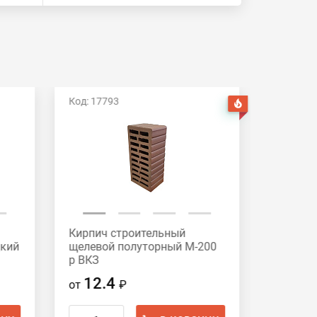
Код: 17793
Код: 209
Хит
Кирпич строительный
Кирпич 
дкий
щелевой полуторный М-200
щелевой
р ВКЗ
гладкий
12.4
14.
от
₽
от