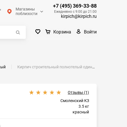
+7 (495) 369-33-88
ь
Магазины
Ежедневно с 9:00 до 21:00
поблизости
kirpich@kirpich.ru
Войти
Корзина
ный
Кирпич строительный полнотелый одинарный М-150 рифленый Смоленский КЗ
Отзывы (1)
Смоленский КЗ
3.5 кг
красный
3