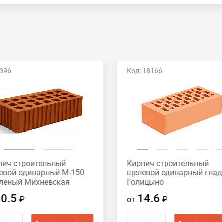
 396
Код: 18166
пич строительный
Кирпич строительный
евой одинарный М-150
щелевой одинарный гла
леный Михневская
Голицыно
амика
10.5
14.6
₽
от
₽