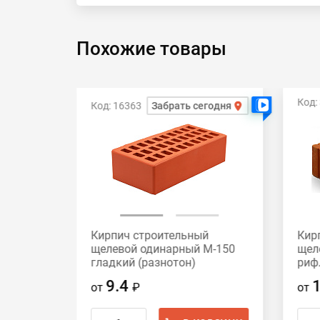
Похожие товары
Код:
Код: 16363
Забрать сегодня
Есть видео
Есть видео
й
Кирпич строительный
Кир
М-200
щелевой одинарный М-150
щел
гладкий (разнотон)
риф
Воротынский
кер
9.4
от
₽
от