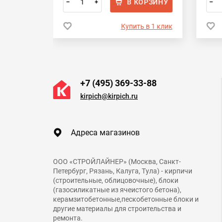
ОРЗИНУ
В КОРЗИНУ
–
+
–
 в 1 клик
Купить в 1 клик
+7 (495) 369-33-88
kirpich@kirpich.ru
Адреса магазинов
ООО «СТРОЙЛАЙНЕР» (Москва, Санкт-
Петербург, Рязань, Калуга, Тула) - кирпичи
(строительные, облицовочные), блоки
(газосиликатные из ячеистого бетона),
керамзитобетонные,пескобетонные блоки и
другие материалы для строительства и
ремонта.