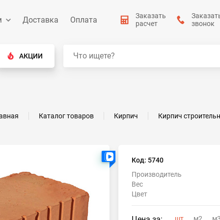
Заказать
Заказат
м
Доставка
Оплата
расчет
звонок
АКЦИИ
авная
Каталог товаров
Кирпич
Кирпич строитель
Есть видео
Код: 5740
Производитель
Вес
Цвет
Цена за:
шт
м2
м