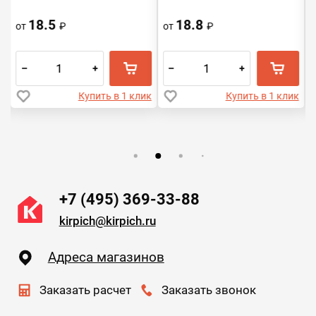
18.5
18.8
от
₽
от
₽
–
+
–
+
к
Купить в 1 клик
Купить в 1 клик
+7 (495) 369-33-88
kirpich@kirpich.ru
Адреса магазинов
Заказать расчет
Заказать звонок