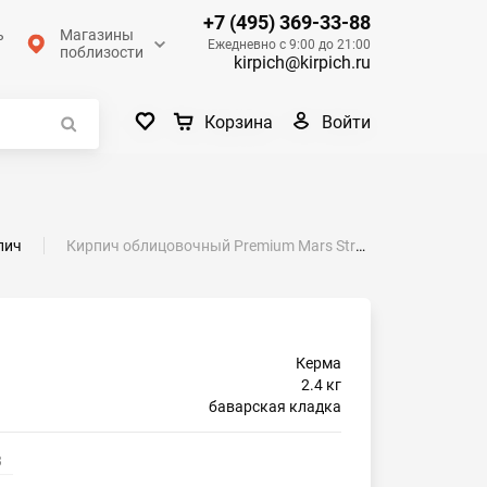
+7 (495) 369-33-88
ь
Магазины
Ежедневно с 9:00 до 21:00
поблизости
kirpich@kirpich.ru
Войти
Корзина
пич
Кирпич облицовочный Premium Mars Strong одинарный М-175 Керма
Керма
2.4 кг
баварская кладка
3