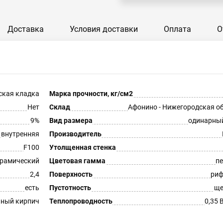
Доставка
Условия доставки
Оплата
О
ская кладка
Марка прочности, кг/см2
Нет
Склад
Афонино - Нижегородская о
9%
Вид размера
одинарны
внутренняя
Производитель
F100
Утолщенная стенка
рамический
Цветовая гамма
п
2,4
Поверхность
риф
есть
Пустотность
ще
ный кирпич
Теплопроводность
0,35 