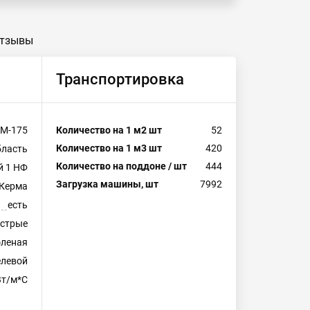
тзывы
Транспортировка
М-175
Количество на 1 м2 шт
52
Количество на 1 м3 шт
420
бласть
Количество на поддоне / шт
444
й 1 НФ
Загрузка машины, шт
7992
Керма
есть
естрые
леная
левой
Вт/м*С