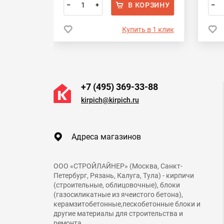
ОРЗИНУ
В КОРЗИНУ
–
+
–
 в 1 клик
Купить в 1 клик
+7 (495) 369-33-88
kirpich@kirpich.ru
Адреса магазинов
ООО «СТРОЙЛАЙНЕР» (Москва, Санкт-
Петербург, Рязань, Калуга, Тула) - кирпичи
(строительные, облицовочные), блоки
(газосиликатные из ячеистого бетона),
керамзитобетонные,пескобетонные блоки и
другие материалы для строительства и
ремонта.