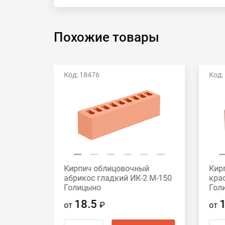
Похожие товары
Код: 18476
Код:
й
Кирпич облицовочный
Кир
2 М-175
абрикос гладкий ИК-2 М-150
кра
Голицыно
Гол
18.5
от
₽
от