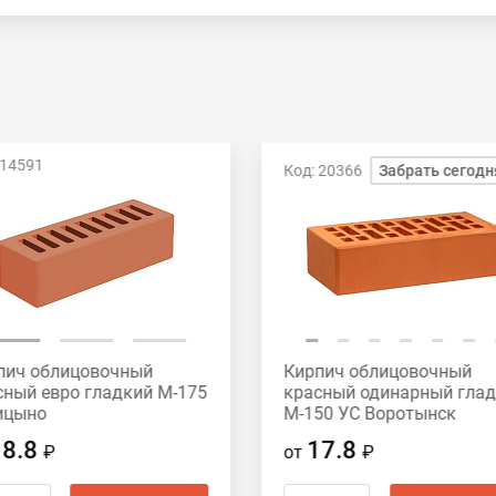
 14591
Код: 20366
Забрать сегодн
пич облицовочный
Кирпич облицовочный
сный евро гладкий М-175
красный одинарный гла
ицыно
М-150 УС Воротынск
18.8
17.8
₽
от
₽