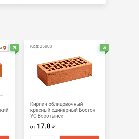
Код: 25803
Код: 258
я
Распродажа
Распродажа
Кирпич облицовочный
Кирпич
дкий
красный одинарный Бостон
красный
УС Воротынск
Вороты
17.8
17.
от
₽
от