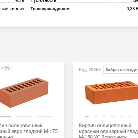
есть
Пустотность
ще
ный кирпич
Теплопроводность
0,38 
 14591
Код: 20366
Забрать сегодн
пич облицовочный
Кирпич облицовочный
сный евро гладкий М-175
красный одинарный гла
ицыно
М-150 УС Воротынск