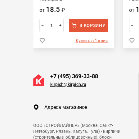
18.5
от
₽
от
ОРЗИНУ
В КОРЗИНУ
–
+
–
 в 1 клик
Купить в 1 клик
+7 (495) 369-33-88
kirpich@kirpich.ru
Адреса магазинов
ООО «СТРОЙЛАЙНЕР» (Москва, Санкт-
Петербург, Рязань, Калуга, Тула) - кирпичи
(строительные, облицовочные), блоки