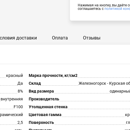
Нажимая на кнопку, вы даёте 
соглашаетесь с
политикой кон
словия доставки
Оплата
Отзывы
красный
Марка прочности, кг/см2
Да
Склад
Железногорск - Курская о
8%
Вид размера
одинарны
внутренняя
Производитель
F100
Утолщенная стенка
рамический
Цветовая гамма
кр
2,5
Поверхность
г