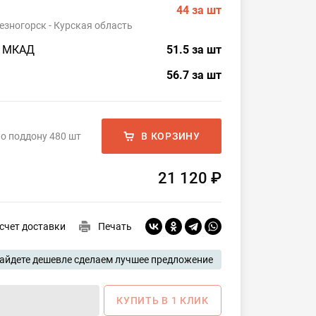
44
за шт
езногорск - Курская область
о МКАД
51.5
за шт
56.7
за шт
о поддону 480 шт
В КОРЗИНУ
21 120 ₽
счет доставки
Печать
айдете дешевле сделаем лучшее предложение
КУПИТЬ В 1 КЛИК