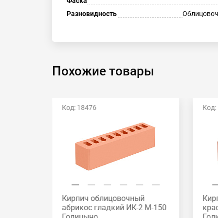
Фаска
Разновидность
Облицовоч
Похожие товары
Код: 18476
Код:
й
Кирпич облицовочный
Кир
2 М-175
абрикос гладкий ИК-2 М-150
кра
Голицыно
Гол