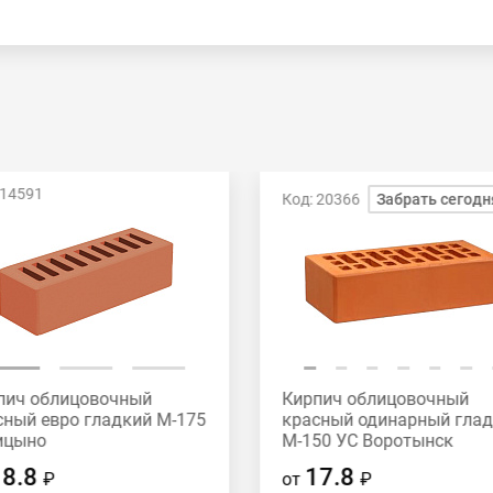
 14591
Код: 20366
Забрать сегодн
пич облицовочный
Кирпич облицовочный
сный евро гладкий М-175
красный одинарный гла
ицыно
М-150 УС Воротынск
18.8
17.8
₽
от
₽