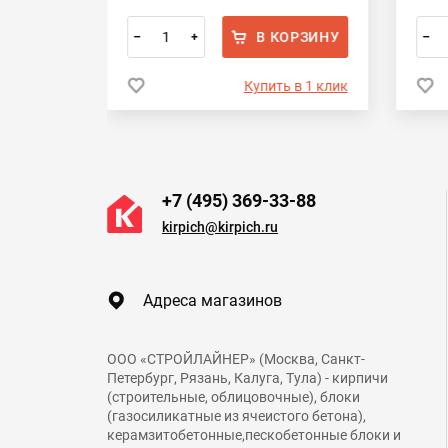
ОРЗИНУ
В КОРЗИНУ
–
+
–
 в 1 клик
Купить в 1 клик
+7 (495) 369-33-88
kirpich@kirpich.ru
Адреса магазинов
ООО «СТРОЙЛАЙНЕР» (Москва, Санкт-
Петербург, Рязань, Калуга, Тула) - кирпичи
(строительные, облицовочные), блоки
(газосиликатные из ячеистого бетона),
керамзитобетонные,пескобетонные блоки и