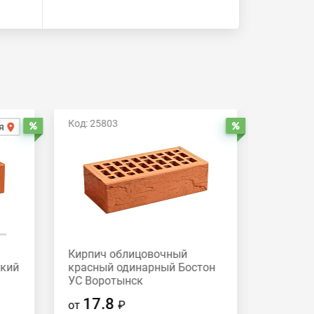
Код: 25803
Код: 258
я
Распродажа
Распродажа
Кирпич облицовочный
Кирпич
дкий
красный одинарный Бостон
красный
УС Воротынск
Вороты
17.8
17.
от
₽
от