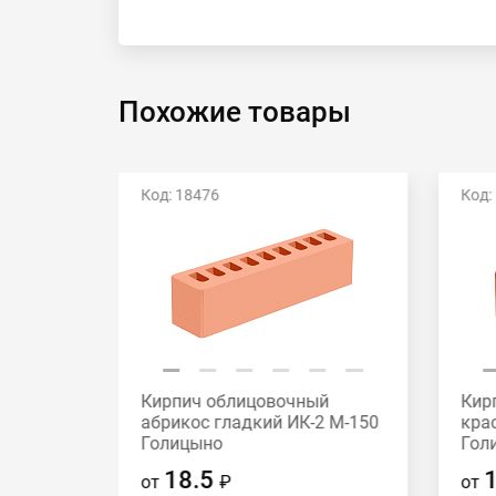
Похожие товары
Код: 18476
Код:
й
Кирпич облицовочный
Кир
2 М-175
абрикос гладкий ИК-2 М-150
кра
Голицыно
Гол
18.5
от
₽
от