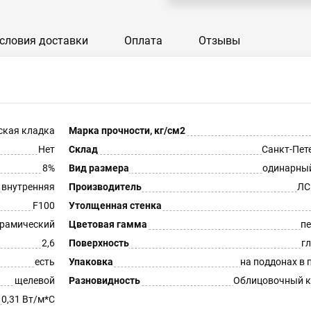
словия доставки
Оплата
Отзывы
ская кладка
Марка прочности, кг/см2
Нет
Склад
Санкт-Пет
8%
Вид размера
одинарны
внутренняя
Производитель
ЛС
F100
Утолщенная стенка
рамический
Цветовая гамма
п
2,6
Поверхность
г
есть
Упаковка
на поддонах в 
щелевой
Разновидность
Облицовочный к
0,31 Вт/м*С