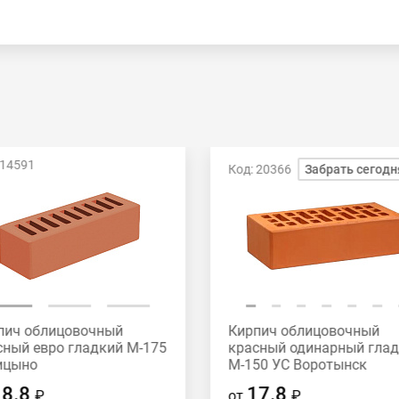
 14591
Код: 20366
Забрать сегодн
пич облицовочный
Кирпич облицовочный
сный евро гладкий М-175
красный одинарный гла
ицыно
М-150 УС Воротынск
18.8
17.8
₽
от
₽