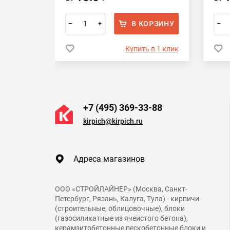
ОРЗИНУ
В КОРЗИНУ
–
+
–
 в 1 клик
Купить в 1 клик
+7 (495) 369-33-88
kirpich@kirpich.ru
Адреса магазинов
ООО «СТРОЙЛАЙНЕР» (Москва, Санкт-
Петербург, Рязань, Калуга, Тула) - кирпичи
(строительные, облицовочные), блоки
(газосиликатные из ячеистого бетона),
керамзитобетонные,пескобетонные блоки и