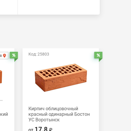
Код: 25803
Код: 258
я
Распродажа
Распродажа
Кирпич облицовочный
Кирпич
дкий
красный одинарный Бостон
красный
УС Воротынск
Вороты
17.8
17.
от
₽
от