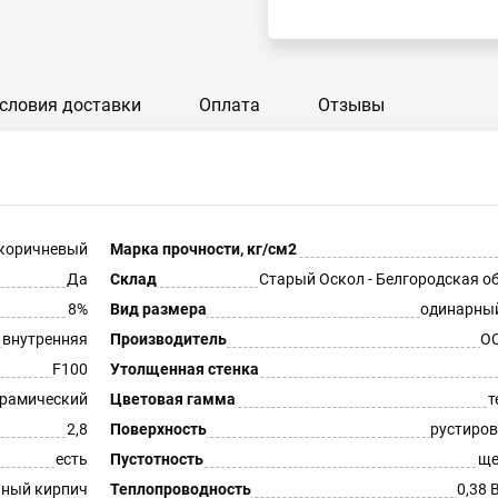
словия доставки
Оплата
Отзывы
коричневый
Марка прочности, кг/см2
Да
Склад
Старый Оскол - Белгородская о
8%
Вид размера
одинарны
внутренняя
Производитель
О
F100
Утолщенная стенка
рамический
Цветовая гамма
т
2,8
Поверхность
рустиро
есть
Пустотность
ще
ный кирпич
Теплопроводность
0,38 