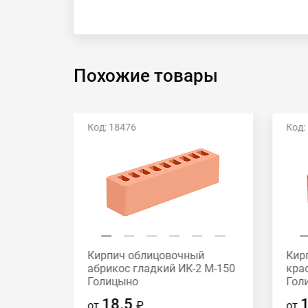
Похожие товары
Код: 18476
Код:
й
Кирпич облицовочный
Кир
2 М-175
абрикос гладкий ИК-2 М-150
кра
Голицыно
Гол
18.5
от
₽
от