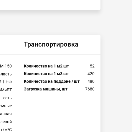
Транспортировка
М-150
Количество на 1 м2 шт
52
Количество на 1 м3 шт
420
бласть
Количество на поддоне / шт
480
й 1 НФ
Загрузка машины, шт
7680
СМиБТ
есть
емные
ванная
левой
Вт/м*С