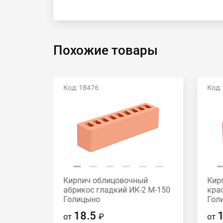
Похожие товары
Код: 18476
Код:
й
Кирпич облицовочный
Кир
2 М-175
абрикос гладкий ИК-2 М-150
кра
Голицыно
Гол
18.5
от
₽
от