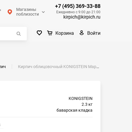
+7 (495) 369-33-88
ь
Магазины
Ежедневно с 9:00 до 21:00
поблизости
kirpich@kirpich.ru
Войти
Корзина
пич
Кирпич облицовочный KONIGSTEIN Марксбург Кварц одинарный
KONIGSTEIN
2.3 кг
баварская кладка
3