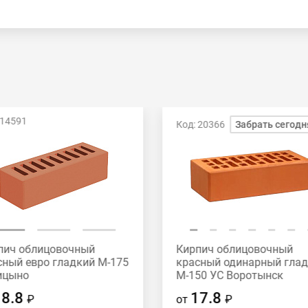
 14591
Код: 20366
Забрать сегодн
пич облицовочный
Кирпич облицовочный
сный евро гладкий М-175
красный одинарный гла
ицыно
М-150 УС Воротынск
18.8
17.8
₽
от
₽