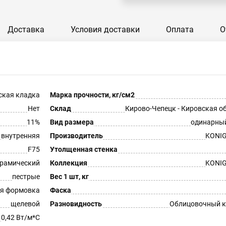
Доставка
Условия доставки
Оплата
О
ская кладка
Марка прочности, кг/см2
Нет
Склад
Кирово-Чепецк - Кировская о
11%
Вид размера
одинарны
внутренняя
Производитель
KONIG
F75
Утолщенная стенка
рамический
Коллекция
KONIG
пестрые
Вес 1 шт, кг
я формовка
Фаска
щелевой
Разновидность
Облицовочный к
0,42 Вт/м*С