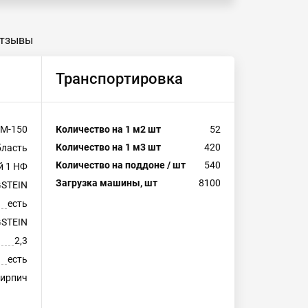
тзывы
Транспортировка
М-150
Количество на 1 м2 шт
52
Количество на 1 м3 шт
420
бласть
Количество на поддоне / шт
540
й 1 НФ
Загрузка машины, шт
8100
STEIN
есть
STEIN
2,3
есть
ирпич