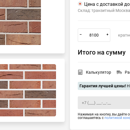
Цена с доставкой д
Склад: транзитный Москв
–
+
кратн
Итого на сумму
Калькулятор
Ра
Гарантия лучшей цены!
Н
Нажимая на кнопку, вы даёте 
соглашаетесь с
политикой кон