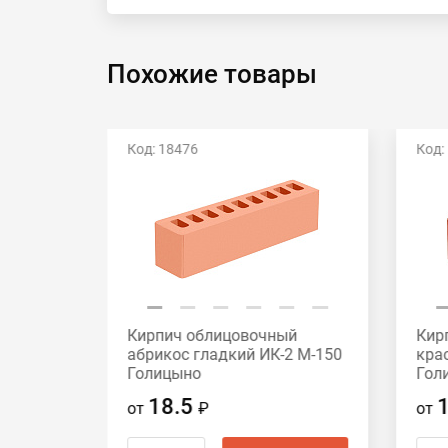
Похожие товары
Код: 18476
Код:
й
Кирпич облицовочный
Кир
2 М-175
абрикос гладкий ИК-2 М-150
кра
Голицыно
Гол
18.5
от
₽
от