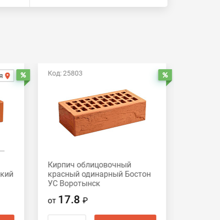
Код: 25803
Код: 258
я
Распродажа
Распродажа
Кирпич облицовочный
Кирпич
дкий
красный одинарный Бостон
красный
УС Воротынск
Вороты
17.8
17.
от
₽
от