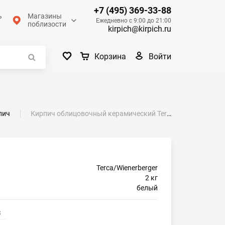
+7 (495) 369-33-88
ь
Магазины
Ежедневно с 9:00 до 21:00
поблизости
kirpich@kirpich.ru
Войти
Корзина
пич
Кирпич облицовочный керамический Terca (Wienerberger) KUURA риф 250х85х65
Terca/Wienerberger
2 кг
белый
3