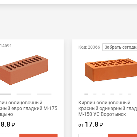
 14591
Код: 20366
Забрать сегодн
пич облицовочный
Кирпич облицовочный
сный евро гладкий М-175
красный одинарный гла
ицыно
М-150 УС Воротынск
18.8
17.8
₽
от
₽