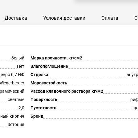
Доставка
Условия доставки
Оплата
О
белый
Марка прочности, кг/см2
Нет
Влагопоглощение
евро 0,7 НФ
Отделка
внут
Wienerberger
Морозостойкость
рамический
Расход кладочного раствора кг/м2
светлые
Поверхность
риф
2,0
Пустотность
ще
ный кирпич
Бренд
Эстония