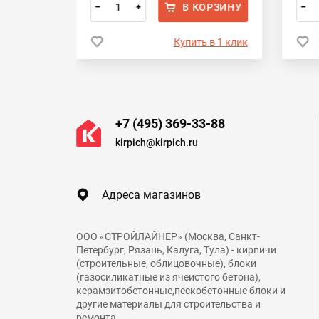
ОРЗИНУ
В КОРЗИНУ
–
+
–
 в 1 клик
Купить в 1 клик
+7 (495) 369-33-88
kirpich@kirpich.ru
Адреса магазинов
ООО «СТРОЙЛАЙНЕР» (Москва, Санкт-
Петербург, Рязань, Калуга, Тула) - кирпичи
(строительные, облицовочные), блоки
(газосиликатные из ячеистого бетона),
керамзитобетонные,пескобетонные блоки и
другие материалы для строительства и
ремонта.