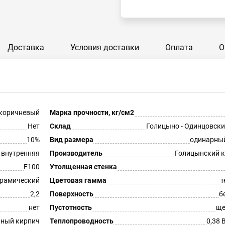
Доставка
Условия доставки
Оплата
О
коричневый
Марка прочности, кг/см2
Нет
Склад
Голицыно - Одинцовски
10%
Вид размера
одинарны
внутренняя
Производитель
Голицынский 
F100
Утолщенная стенка
рамический
Цветовая гамма
т
2,2
Поверхность
б
нет
Пустотность
ще
ный кирпич
Теплопроводность
0,38 