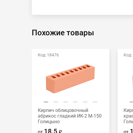
Похожие товары
Код: 18476
Код:
й
Кирпич облицовочный
Кир
2 М-175
абрикос гладкий ИК-2 М-150
кра
Голицыно
Гол
18.5
от
₽
от