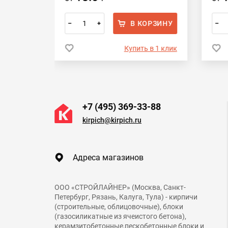
ОРЗИНУ
В КОРЗИНУ
–
+
–
 в 1 клик
Купить в 1 клик
+7 (495) 369-33-88
kirpich@kirpich.ru
Адреса магазинов
ООО «СТРОЙЛАЙНЕР» (Москва, Санкт-
Петербург, Рязань, Калуга, Тула) - кирпичи
(строительные, облицовочные), блоки
(газосиликатные из ячеистого бетона),
керамзитобетонные,пескобетонные блоки и