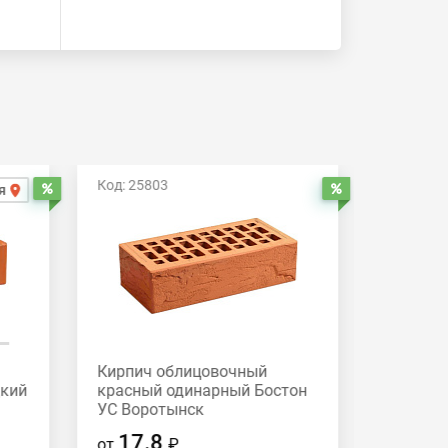
Код: 25803
Код: 258
я
Распродажа
Распродажа
Кирпич облицовочный
Кирпич
дкий
красный одинарный Бостон
красный
УС Воротынск
Вороты
17.8
17.
от
₽
от