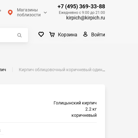
+7 (495) 369-33-88
ь
Магазины
Ежедневно с 9:00 до 21:00
поблизости
kirpich@kirpich.ru
Войти
Корзина
пич
Кирпич облицовочный коричневый одинарный береста М-175 Голицыно
Голицынский кирпич
2.2 кг
коричневый
3