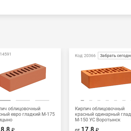
 14591
Код: 20366
Забрать сегодн
пич облицовочный
Кирпич облицовочный
сный евро гладкий М-175
красный одинарный гла
ицыно
М-150 УС Воротынск
18.8
17.8
₽
от
₽