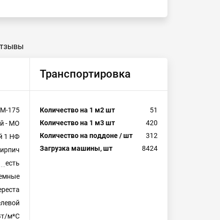
тзывы
Транспортировка
М-175
Количество на 1 м2 шт
51
Количество на 1 м3 шт
420
й - МО
Количество на поддоне / шт
312
й 1 НФ
Загрузка машины, шт
8424
кирпич
есть
емные
ереста
левой
Вт/м*С