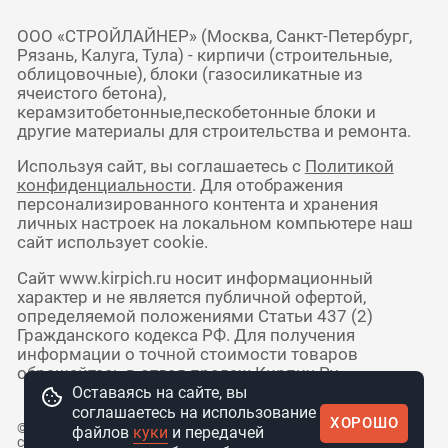
ООО «СТРОЙЛАЙНЕР» (Москва, Санкт-Петербург,
Рязань, Калуга, Тула) - кирпичи (строительные,
облицовочные), блоки (газосиликатные из
ячеистого бетона),
керамзитобетонные,пескобетонные блоки и
другие материалы для строительства и ремонта.
Используя сайт, вы соглашаетесь с
Политикой
конфиденциальности
. Для отображения
персонализированного контента и хранения
личных настроек на локальном компьютере наш
сайт использует cookie.
Сайт www.kirpich.ru носит информационный
характер и не является публичной офертой,
определяемой положениями Статьи 437 (2)
Гражданского кодекса РФ. Для получения
информации о точной стоимости товаров
обращайтесь в отдел продаж Кирпич Ру.
Оставаясь на сайте, вы
соглашаетесь на использование
ХОРОШО
© 2010 - 2026 Интернет-магазин
файлов
куки
и передачей
стройматериалов КирпичРУ