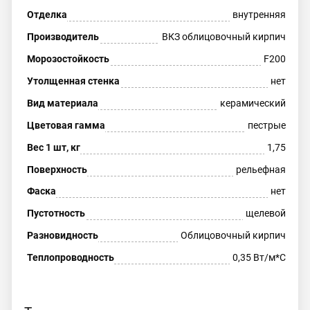
Отделка
внутренняя
Производитель
ВКЗ облицовочный кирпич
Морозостойкость
F200
Утолщенная стенка
нет
Вид материала
керамический
Цветовая гамма
пестрые
Вес 1 шт, кг
1,75
Поверхность
рельефная
Фаска
нет
Пустотность
щелевой
Разновидность
Облицовочный кирпич
Теплопроводность
0,35 Вт/м*С