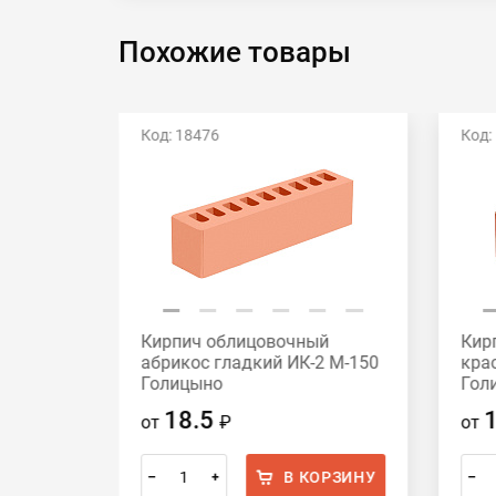
Похожие товары
Код: 18476
Код:
й
Кирпич облицовочный
Кир
2 М-175
абрикос гладкий ИК-2 М-150
кра
Голицыно
Гол
18.5
от
₽
от
ОРЗИНУ
В КОРЗИНУ
–
+
–