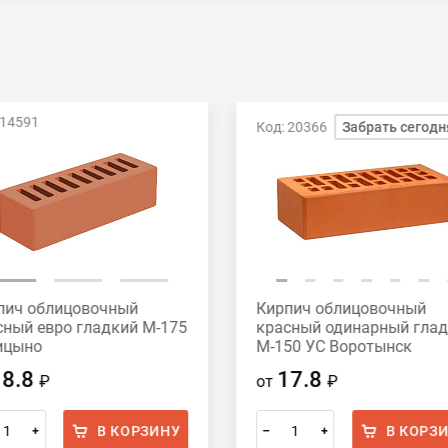
 14591
Код: 20366
Забрать сегодн
пич облицовочный
Кирпич облицовочный
сный евро гладкий М-175
красный одинарный гла
ицыно
М-150 УС Воротынск
18.8
17.8
₽
от
₽
В КОРЗИНУ
В КОРЗ
+
–
+