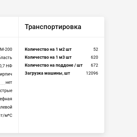
Транспортировка
М-200
Количество на 1 м2 шт
52
Количество на 1 м3 шт
620
бласть
Количество на поддоне / шт
672
0,7 НФ
Загрузка машины, шт
12096
кирпич
нет
естрые
ефная
левой
Вт/м*С