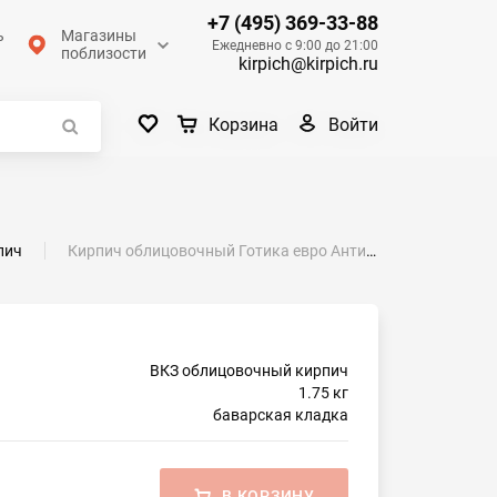
+7 (495) 369-33-88
ь
Магазины
Ежедневно с 9:00 до 21:00
поблизости
kirpich@kirpich.ru
Войти
Корзина
пич
Кирпич облицовочный Готика евро Антика М-200 ВКЗ
ВКЗ облицовочный кирпич
1.75 кг
баварская кладка
В КОРЗИНУ