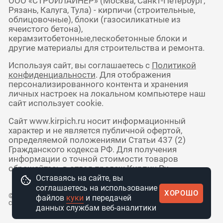
ООО «СТРОЙЛАЙНЕР» (Москва, Санкт-Петербург,
Рязань, Калуга, Тула) - кирпичи (строительные,
облицовочные), блоки (газосиликатные из
ячеистого бетона),
керамзитобетонные,пескобетонные блоки и
другие материалы для строительства и ремонта.
Используя сайт, вы соглашаетесь с
Политикой
конфиденциальности
. Для отображения
персонализированного контента и хранения
личных настроек на локальном компьютере наш
сайт использует cookie.
Сайт www.kirpich.ru носит информационный
характер и не является публичной офертой,
определяемой положениями Статьи 437 (2)
Гражданского кодекса РФ. Для получения
информации о точной стоимости товаров
обращайтесь в отдел продаж Кирпич Ру.
Оставаясь на сайте, вы
соглашаетесь на использование
ХОРОШО
© 2010 - 2026 Интернет-магазин
файлов
куки
и передачей
стройматериалов КирпичРУ
данных службам веб-аналитики