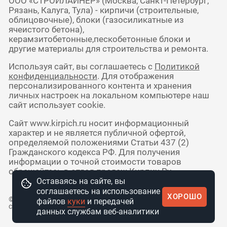
ООО «СТРОЙЛАЙНЕР» (Москва, Санкт-Петербург,
Рязань, Калуга, Тула) - кирпичи (строительные,
облицовочные), блоки (газосиликатные из
ячеистого бетона),
керамзитобетонные,пескобетонные блоки и
другие материалы для строительства и ремонта.
Используя сайт, вы соглашаетесь с
Политикой
конфиденциальности
. Для отображения
персонализированного контента и хранения
личных настроек на локальном компьютере наш
сайт использует cookie.
Сайт www.kirpich.ru носит информационный
характер и не является публичной офертой,
определяемой положениями Статьи 437 (2)
Гражданского кодекса РФ. Для получения
информации о точной стоимости товаров
обращайтесь в отдел продаж Кирпич Ру.
Оставаясь на сайте, вы
соглашаетесь на использование
ХОРОШО
© 2010 - 2026 Интернет-магазин
файлов
куки
и передачей
стройматериалов КирпичРУ
данных службам веб-аналитики