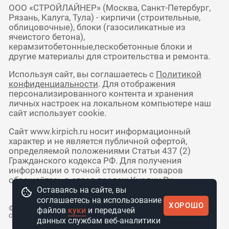
ООО «СТРОЙЛАЙНЕР» (Москва, Санкт-Петербург,
Рязань, Калуга, Тула) - кирпичи (строительные,
облицовочные), блоки (газосиликатные из
ячеистого бетона),
керамзитобетонные,пескобетонные блоки и
другие материалы для строительства и ремонта.
Используя сайт, вы соглашаетесь с
Политикой
конфиденциальности
. Для отображения
персонализированного контента и хранения
личных настроек на локальном компьютере наш
сайт использует cookie.
Сайт www.kirpich.ru носит информационный
характер и не является публичной офертой,
определяемой положениями Статьи 437 (2)
Гражданского кодекса РФ. Для получения
информации о точной стоимости товаров
обращайтесь в отдел продаж Кирпич Ру.
Оставаясь на сайте, вы
соглашаетесь на использование
ХОРОШО
© 2010 - 2026 Интернет-магазин
файлов
куки
и передачей
стройматериалов КирпичРУ
данных службам веб-аналитики