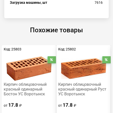
Загрузка машины, шт
7616
Похожие товары
Код: 25803
Код: 25802
Распродажа
Распродажа
Ра
Кирпич облицовочный
Кирпич облицовочный
красный одинарный
красный одинарный Руст
Бостон УС Воротынск
УС Воротынск
17.8
17.8
от
₽
от
₽