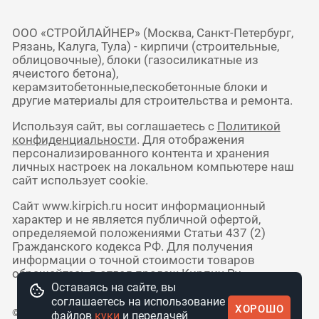
ООО «СТРОЙЛАЙНЕР» (Москва, Санкт-Петербург,
Рязань, Калуга, Тула) - кирпичи (строительные,
облицовочные), блоки (газосиликатные из
ячеистого бетона),
керамзитобетонные,пескобетонные блоки и
другие материалы для строительства и ремонта.
Используя сайт, вы соглашаетесь с
Политикой
конфиденциальности
. Для отображения
персонализированного контента и хранения
личных настроек на локальном компьютере наш
сайт использует cookie.
Сайт www.kirpich.ru носит информационный
характер и не является публичной офертой,
определяемой положениями Статьи 437 (2)
Гражданского кодекса РФ. Для получения
информации о точной стоимости товаров
обращайтесь в отдел продаж Кирпич Ру.
Оставаясь на сайте, вы
соглашаетесь на использование
ХОРОШО
© 2010 - 2026 Интернет-магазин
файлов
куки
и передачей