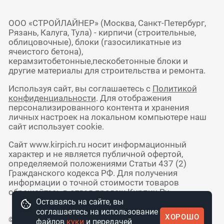
ООО «СТРОЙЛАЙНЕР» (Москва, Санкт-Петербург,
Рязань, Калуга, Тула) - кирпичи (строительные,
облицовочные), блоки (газосиликатные из
ячеистого бетона),
керамзитобетонные,пескобетонные блоки и
другие материалы для строительства и ремонта.
Используя сайт, вы соглашаетесь с
Политикой
конфиденциальности
. Для отображения
персонализированного контента и хранения
личных настроек на локальном компьютере наш
сайт использует cookie.
Сайт www.kirpich.ru носит информационный
характер и не является публичной офертой,
определяемой положениями Статьи 437 (2)
Гражданского кодекса РФ. Для получения
информации о точной стоимости товаров
обращайтесь в отдел продаж Кирпич Ру.
Оставаясь на сайте, вы
соглашаетесь на использование
ХОРОШО
© 2010 - 2026 Интернет-магазин
файлов
куки
и передачей