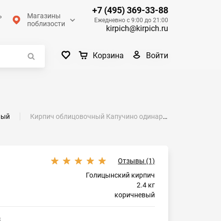
+7 (495) 369-33-88
ь
Магазины
Ежедневно с 9:00 до 21:00
поблизости
kirpich@kirpich.ru
Войти
Корзина
ный
Кирпич облицовочный Капучино одинарный гладкий М-175 Голицыно
Отзывы (1)
Голицынский кирпич
2.4 кг
коричневый
3