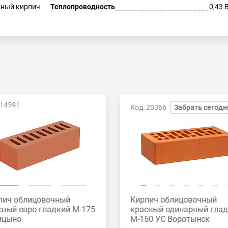
ный кирпич
Теплопроводность
0,43 
 14591
Код: 20366
Забрать сегодн
пич облицовочный
Кирпич облицовочный
сный евро гладкий М-175
красный одинарный гла
ицыно
М-150 УС Воротынск