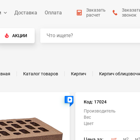
Заказать
Заказат
м
Доставка
Оплата
расчет
звонок
АКЦИИ
авная
Каталог товаров
Кирпич
Кирпич облицовоч
Есть видео
Код: 17024
Производитель
Вес
Цвет
Цена за:
шт
м2
м