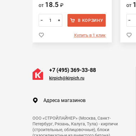
18.5
от
₽
от
ОРЗИНУ
В КОРЗИНУ
–
+
–
 в 1 клик
Купить в 1 клик
+7 (495) 369-33-88
kirpich@kirpich.ru
Адреса магазинов
ООО «СТРОЙЛАЙНЕР» (Москва, Санкт-
Петербург, Рязань, Калуга, Тула) - кирпичи
(строительные, облицовочные), блоки
(газосиликатные из ячеистого бетона),