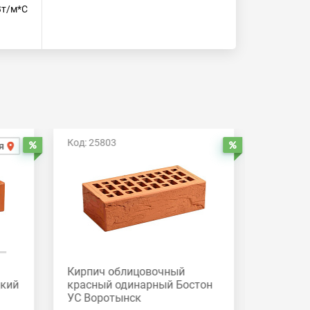
Вт/м*С
Код: 25803
Код: 258
я
Распродажа
Распродажа
Кирпич облицовочный
Кирпич
дкий
красный одинарный Бостон
красный
УС Воротынск
Вороты