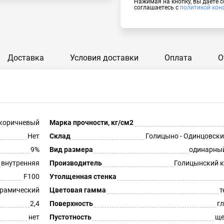
Нажимая на кнопку, вы даёте 
соглашаетесь с
политикой кон
Доставка
Условия доставки
Оплата
О
коричневый
Марка прочности, кг/см2
Нет
Склад
Голицыно - Одинцовски
9%
Вид размера
одинарны
внутренняя
Производитель
Голицынский 
F100
Утолщенная стенка
рамический
Цветовая гамма
т
2,4
Поверхность
г
нет
Пустотность
ще