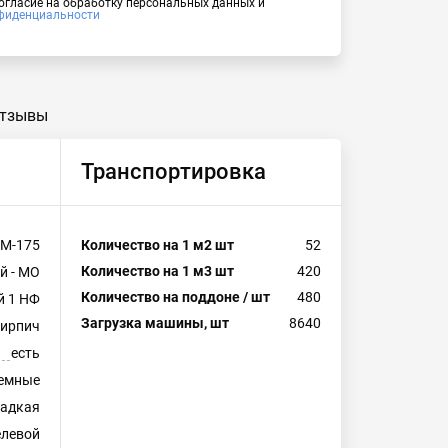
согласие на обработку персональных данных и
фиденциальности
тзывы
Транспортировка
М-175
Количество на 1 м2 шт
52
Количество на 1 м3 шт
420
й - МО
Количество на поддоне / шт
480
й 1 НФ
Загрузка машины, шт
8640
кирпич
есть
емные
ладкая
левой