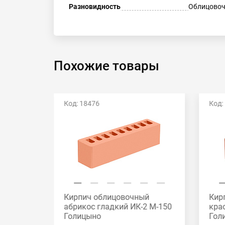
Разновидность
Облицовоч
Похожие товары
Код: 18476
Код:
й
Кирпич облицовочный
Кир
2 М-175
абрикос гладкий ИК-2 М-150
кра
Голицыно
Гол