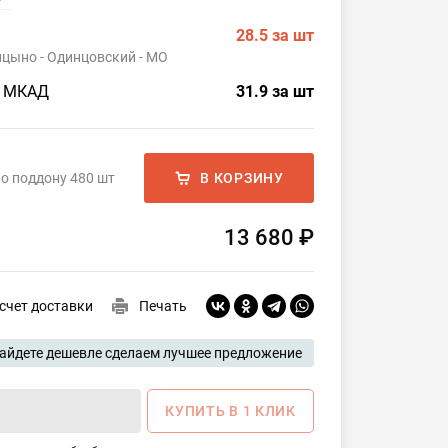
28.5
за шт
ицыно - Одинцовский - МО
о МКАД
31.9
за шт
о поддону 480 шт
В КОРЗИНУ
13 680 ₽
счет доставки
Печать
айдете дешевле сделаем лучшее предложение
КУПИТЬ В 1 КЛИК