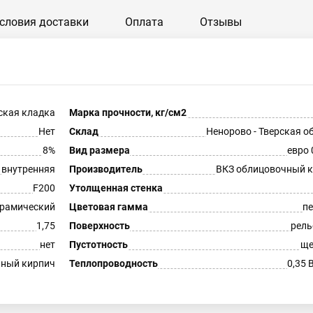
словия доставки
Оплата
Отзывы
ская кладка
Марка прочности, кг/см2
Нет
Склад
Ненорово - Тверская о
8%
Вид размера
евро 
внутренняя
Производитель
ВКЗ облицовочный 
F200
Утолщенная стенка
рамический
Цветовая гамма
п
1,75
Поверхность
рель
нет
Пустотность
ще
ный кирпич
Теплопроводность
0,35 