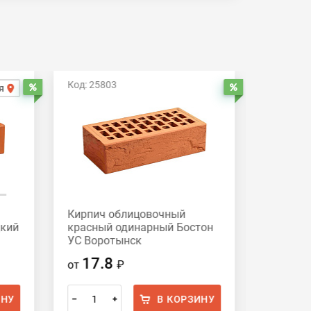
Код: 25803
Код: 258
я
Распродажа
Распродажа
Кирпич облицовочный
Кирпич
дкий
красный одинарный Бостон
красный
УС Воротынск
Вороты
17.8
17.
от
₽
от
ИНУ
В КОРЗИНУ
–
+
–