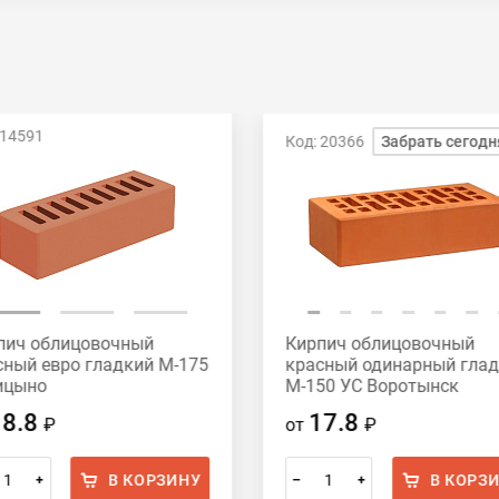
 14591
Код: 20366
Забрать сегодн
пич облицовочный
Кирпич облицовочный
сный евро гладкий М-175
красный одинарный гла
ицыно
М-150 УС Воротынск
18.8
17.8
₽
от
₽
В КОРЗИНУ
В КОРЗ
+
–
+