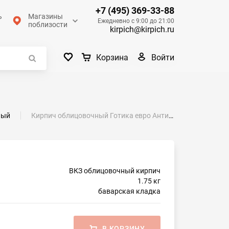
+7 (495) 369-33-88
ь
Магазины
Ежедневно с 9:00 до 21:00
поблизости
kirpich@kirpich.ru
Войти
Корзина
ный
Кирпич облицовочный Готика евро Антика М-200 ВКЗ
ВКЗ облицовочный кирпич
1.75 кг
баварская кладка
В КОРЗИНУ