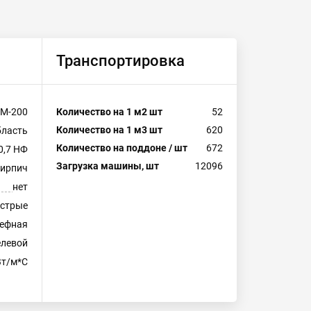
Транспортировка
М-200
Количество на 1 м2 шт
52
Количество на 1 м3 шт
620
бласть
Количество на поддоне / шт
672
0,7 НФ
Загрузка машины, шт
12096
кирпич
нет
естрые
ефная
левой
Вт/м*С