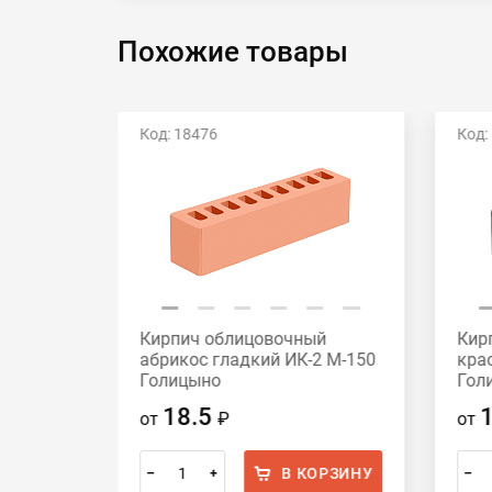
Похожие товары
Код: 18476
Код:
й
Кирпич облицовочный
Кир
2 М-175
абрикос гладкий ИК-2 М-150
кра
Голицыно
Гол
18.5
от
₽
от
ОРЗИНУ
В КОРЗИНУ
–
+
–