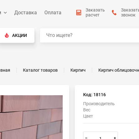
Заказать
Заказат
м
Доставка
Оплата
расчет
звонок
АКЦИИ
авная
Каталог товаров
Кирпич
Кирпич облицовоч
Код: 18116
Производитель
Вес
Цвет
–
+