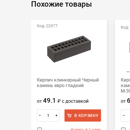
Похожие товары
Код: 22977
Код:
Кирпич клинкерный Черный
Кир
ный
камень евро гладкий
кам
300
М-3
49.1
от
₽
с доставкой
от
ОРЗИНУ
В КОРЗИНУ
–
+
–
 в 1 клик
Купить в 1 клик