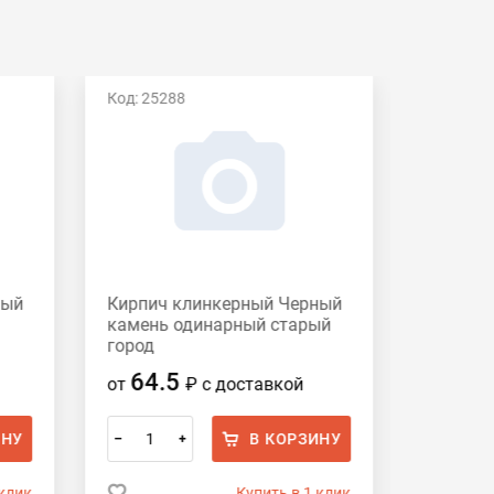
Код: 25288
Код: 195
ный
Кирпич клинкерный Черный
Кирпич
камень одинарный старый
Хаген
город
64.5
87.
от
₽
с доставкой
от
ИНУ
В КОРЗИНУ
–
+
–
 клик
Купить в 1 клик