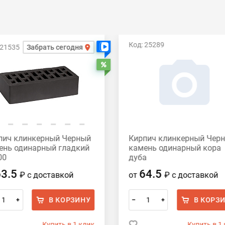
Код: 25289
 21535
Забрать сегодня
Есть видео
Распродажа
пич клинкерный Черный
Кирпич клинкерный Чер
ень одинарный гладкий
камень одинарный кора
00
дуба
63.5
64.5
₽
с доставкой
от
₽
с доставкой
В КОРЗИНУ
В КОРЗ
+
–
+
Купить в 1 клик
Купить в 1