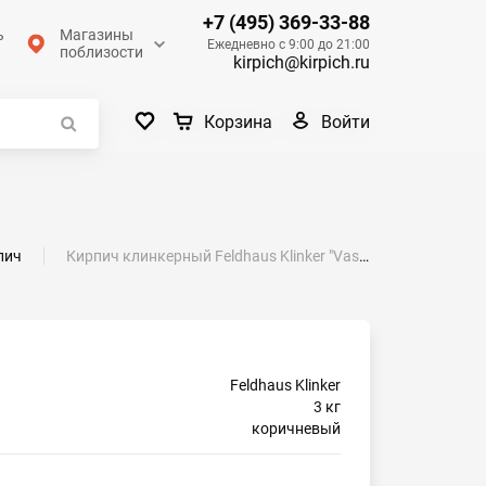
+7 (495) 369-33-88
ь
Магазины
Ежедневно с 9:00 до 21:00
поблизости
kirpich@kirpich.ru
Войти
Корзина
пич
Кирпич клинкерный Feldhaus Klinker "Vascu terracotta locata K767NF" ручная формовка 240х115х71
Feldhaus Klinker
3 кг
коричневый