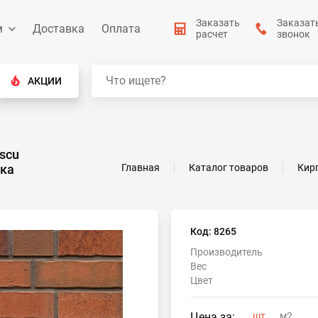
Заказать
Заказат
м
Доставка
Оплата
расчет
звонок
АКЦИИ
ascu
вка
Главная
Каталог товаров
Кир
Код: 8265
Производитель
Вес
Цвет
Цена за:
шт
м2